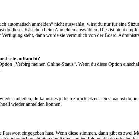
 automatisch anmelden“ nicht auswählst, wirst du nur für eine Sitzu
nst du dieses Kästchen beim Anmelden auswählen. Dies ist nicht empf
ur Verfügung steht, dann wurde sie vermutlich von der Board-Administra
ne-Liste auftaucht?
 Option „Verbirg meinen Online-Status“. Wenn du diese Option einschal
.
t wieder mitteilen, du kannst es jedoch zurücksetzen. Dies machst du, 
schnell wieder anmelden können.
ige Passwort eingegeben hast. Wenn diese stimmen, dann gibt es zwei 
iner Erziehungsberechtigten den Anweisungen folgen, die du erhalten hast