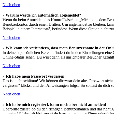
Nach oben
» Warum werde ich automatisch abgemeldet?
Wenn du beim Anmelden das Kontrollkästchen „Mich bei jedem Besuch
Benutzerkontos durch einen Dritten. Um angemeldet zu bleiben, kan
Beispiel in einem Internetcafé, befindest. Wenn diese Option nicht z
Nach oben
» Wie kann ich verhindern, dass mein Benutzername in der Onli
In deinem persönlichen Bereich findest du in den Einstellungen eine
Online-Status sehen. Du wirst dann als unsichtbarer Besucher gezählt
Nach oben
» Ich habe mein Passwort vergessen!
Das ist nicht schlimm! Wir können dir zwar dein altes Passwort nich
vergessen“ klickst und den Anweisungen folgst. So solltest du dich 
Nach oben
» Ich habe mich registriert, kann mich aber nicht anmelden!
Überprüfe zuerst, ob du den richtigen Benutzernamen und das richt
du unter 13 Jahre alt bist, musst du bzw. einer deiner Eltern oder de