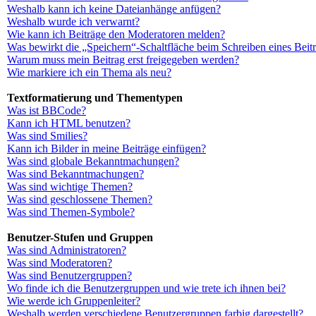
Weshalb kann ich keine Dateianhänge anfügen?
Weshalb wurde ich verwarnt?
Wie kann ich Beiträge den Moderatoren melden?
Was bewirkt die „Speichern“-Schaltfläche beim Schreiben eines Beit
Warum muss mein Beitrag erst freigegeben werden?
Wie markiere ich ein Thema als neu?
Textformatierung und Thementypen
Was ist BBCode?
Kann ich HTML benutzen?
Was sind Smilies?
Kann ich Bilder in meine Beiträge einfügen?
Was sind globale Bekanntmachungen?
Was sind Bekanntmachungen?
Was sind wichtige Themen?
Was sind geschlossene Themen?
Was sind Themen-Symbole?
Benutzer-Stufen und Gruppen
Was sind Administratoren?
Was sind Moderatoren?
Was sind Benutzergruppen?
Wo finde ich die Benutzergruppen und wie trete ich ihnen bei?
Wie werde ich Gruppenleiter?
Weshalb werden verschiedene Benutzergruppen farbig dargestellt?