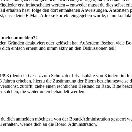
glieder erst freigeschaltet werden – entweder musst du dies selbst erl
-Mail erhalten hast, folge den dort enthaltenen Anweisungen. Ansonsten
st, dass deine E-Mail-Adresse korrekt eingegeben wurde, dann kontakti
cht mehr anmelden?!
den Gründen deaktiviert oder gelöscht hat. Außerdem löschen viele Boa
 dich einfach erneut und nimm aktiv an den Diskussionen teil!
998 (deutsch: Gesetz zum Schutz der Privatsphäre von Kindern im Inter
3 Jahren erheben, hierzu die Zustimmung der Eltern beziehungsweise d
ren versuchst, zutrifft, ziehe einen rechtlichen Beistand zu Rate. Bitte
ßer solchen, die weiter unten behandelt werden.
 du dich anmelden möchtest, von der Board-Administration gesperrt wu
 erhalten, wende dich an die Board-Administration.