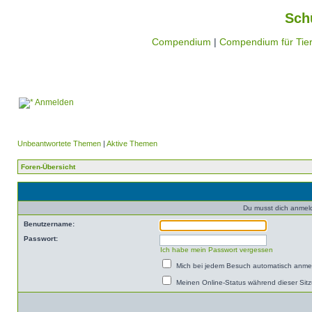
Sch
Compendium
|
Compendium für Tier
Anmelden
Unbeantwortete Themen
|
Aktive Themen
Foren-Übersicht
Du musst dich anmel
Benutzername:
Passwort:
Ich habe mein Passwort vergessen
Mich bei jedem Besuch automatisch anme
Meinen Online-Status während dieser Sit