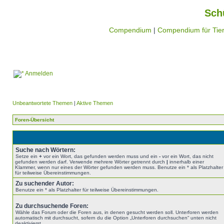
Sch
Compendium
|
Compendium für Tier
Anmelden
Unbeantwortete Themen
|
Aktive Themen
Foren-Übersicht
Suche nach Wörtern:
Setze ein
+
vor ein Wort, das gefunden werden muss und ein
-
vor ein Wort, das nicht
gefunden werden darf. Verwende mehrere Wörter getrennt durch
|
innerhalb einer
Klammer, wenn nur eines der Wörter gefunden werden muss. Benutze ein * als Platzhalter
für teilweise Übereinstimmungen.
Zu suchender Autor:
Benutze ein * als Platzhalter für teilweise Übereinstimmungen.
Zu durchsuchende Foren:
Wähle das Forum oder die Foren aus, in denen gesucht werden soll. Unterforen werden
automatisch mit durchsucht, sofern du die Option „Unterforen durchsuchen“ unten nicht
deaktivierst.