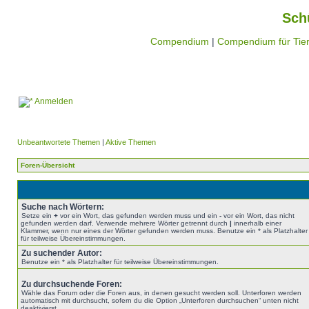
Sch
Compendium
|
Compendium für Tier
Anmelden
Unbeantwortete Themen
|
Aktive Themen
Foren-Übersicht
Suche nach Wörtern:
Setze ein
+
vor ein Wort, das gefunden werden muss und ein
-
vor ein Wort, das nicht
gefunden werden darf. Verwende mehrere Wörter getrennt durch
|
innerhalb einer
Klammer, wenn nur eines der Wörter gefunden werden muss. Benutze ein * als Platzhalter
für teilweise Übereinstimmungen.
Zu suchender Autor:
Benutze ein * als Platzhalter für teilweise Übereinstimmungen.
Zu durchsuchende Foren:
Wähle das Forum oder die Foren aus, in denen gesucht werden soll. Unterforen werden
automatisch mit durchsucht, sofern du die Option „Unterforen durchsuchen“ unten nicht
deaktivierst.