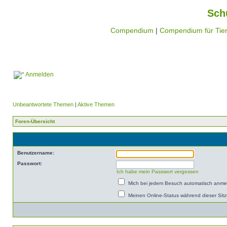
Sch
Compendium
|
Compendium für Tier
Anmelden
Unbeantwortete Themen
|
Aktive Themen
Foren-Übersicht
Benutzername:
Passwort:
Ich habe mein Passwort vergessen
Mich bei jedem Besuch automatisch anme
Meinen Online-Status während dieser Sit