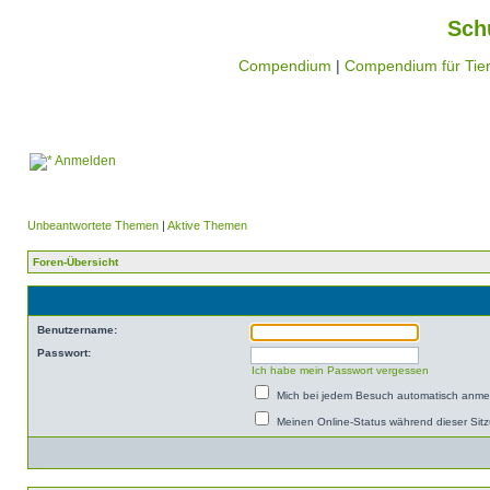
Sch
Compendium
|
Compendium für Tier
Anmelden
Unbeantwortete Themen
|
Aktive Themen
Foren-Übersicht
Benutzername:
Passwort:
Ich habe mein Passwort vergessen
Mich bei jedem Besuch automatisch anme
Meinen Online-Status während dieser Sit