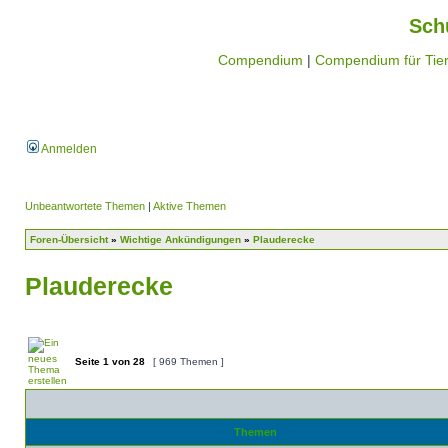
Sch
Compendium
|
Compendium für Tier
Anmelden
Unbeantwortete Themen
|
Aktive Themen
Foren-Übersicht
»
Wichtige Ankündigungen
»
Plauderecke
Plauderecke
Seite
1
von
28
[ 969 Themen ]
Themen