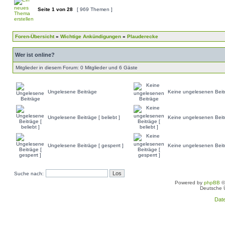
Seite
1
von
28
[ 969 Themen ]
Foren-Übersicht
»
Wichtige Ankündigungen
»
Plauderecke
Wer ist online?
Mitglieder in diesem Forum: 0 Mitglieder und 6 Gäste
Ungelesene Beiträge
Keine ungelesenen Beit
Ungelesene Beiträge [ beliebt ]
Keine ungelesenen Beiträ
Ungelesene Beiträge [ gesperrt ]
Keine ungelesenen Beitr
Suche nach:
Powered by
phpBB
©
Deutsche 
Dat