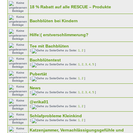
18 % Rabatt auf alle RESCUE – Produkte
Bachblüten bei Kindern
Hilfe:( erstverschlimmerung?
Tee mit Bachblüten
[
Gehe zu Seite:
1
,
2
]
Bachblütentest
[
Gehe zu Seite:
1
,
2
,
3
,
4
,
5
]
Pubertät
[
Gehe zu Seite:
1
,
2
]
News
[
Gehe zu Seite:
1
,
2
,
3
,
4
,
5
]
@erika01
[
Gehe zu Seite:
1
,
2
]
Schlafprobleme Kleinkind
[
Gehe zu Seite:
1
,
2
]
Katzenjammer, Vernachlässigungsgefühle und