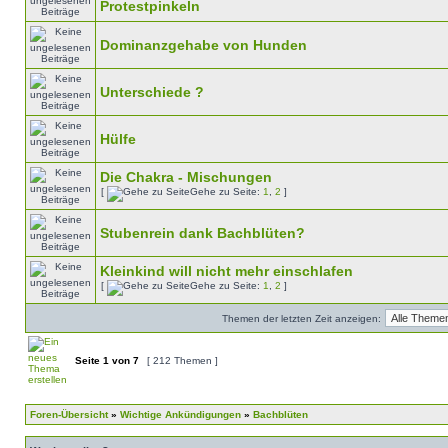
Protestpinkeln
Dominanzgehabe von Hunden
Unterschiede ?
Hülfe
Die Chakra - Mischungen
[
Gehe zu Seite:
1
,
2
]
Stubenrein dank Bachblüten?
Kleinkind will nicht mehr einschlafen
[
Gehe zu Seite:
1
,
2
]
Themen der letzten Zeit anzeigen:
Seite
1
von
7
[ 212 Themen ]
Foren-Übersicht
»
Wichtige Ankündigungen
»
Bachblüten