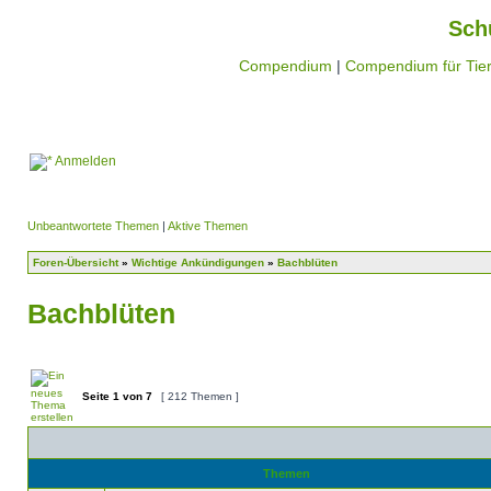
Sch
Compendium
|
Compendium für Tier
Anmelden
Unbeantwortete Themen
|
Aktive Themen
Foren-Übersicht
»
Wichtige Ankündigungen
»
Bachblüten
Bachblüten
Seite
1
von
7
[ 212 Themen ]
Themen