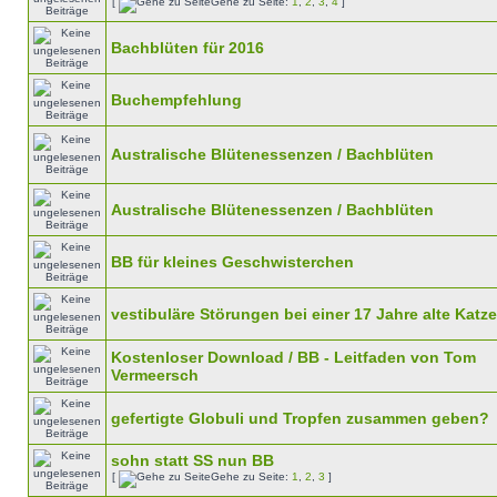
[
Gehe zu Seite:
1
,
2
,
3
,
4
]
Bachblüten für 2016
Buchempfehlung
Australische Blütenessenzen / Bachblüten
Australische Blütenessenzen / Bachblüten
BB für kleines Geschwisterchen
vestibuläre Störungen bei einer 17 Jahre alte Katze
Kostenloser Download / BB - Leitfaden von Tom
Vermeersch
gefertigte Globuli und Tropfen zusammen geben?
sohn statt SS nun BB
[
Gehe zu Seite:
1
,
2
,
3
]