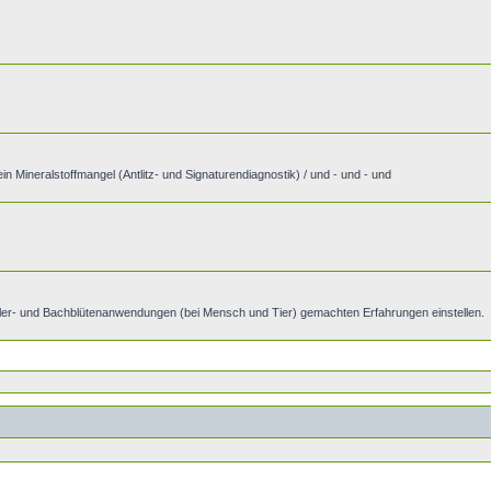
n Mineralstoffmangel (Antlitz- und Signaturendiagnostik) / und - und - und
üßler- und Bachblütenanwendungen (bei Mensch und Tier) gemachten Erfahrungen einstellen.