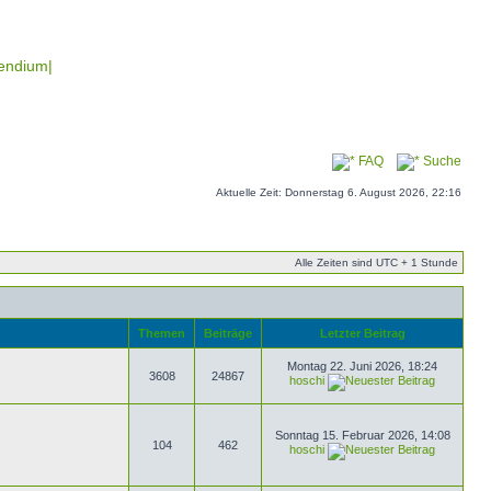
endium|
FAQ
Suche
Aktuelle Zeit: Donnerstag 6. August 2026, 22:16
Alle Zeiten sind UTC + 1 Stunde
Themen
Beiträge
Letzter Beitrag
Montag 22. Juni 2026, 18:24
3608
24867
hoschi
Sonntag 15. Februar 2026, 14:08
104
462
hoschi