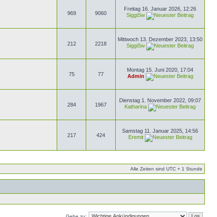
Freitag 16. Januar 2026, 12:26
969
9060
SiggiSw
Mittwoch 13. Dezember 2023, 13:50
212
2218
SiggiSw
Montag 15. Juni 2020, 17:04
75
77
Admin
Dienstag 1. November 2022, 09:07
284
1967
Katharina
Samstag 11. Januar 2025, 14:56
217
424
Eremit
Alle Zeiten sind UTC + 1 Stunde
Gehe zu: