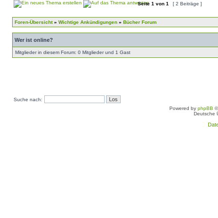
Seite
1
von
1
[ 2 Beiträge ]
Foren-Übersicht
»
Wichtige Ankündigungen
»
Bücher Forum
Wer ist online?
Mitglieder in diesem Forum: 0 Mitglieder und 1 Gast
Suche nach:
Powered by
phpBB
©
Deutsche 
Dat