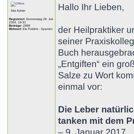
Hallo Ihr Lieben,
Site Admin
Registriert:
Donnerstag 29. Juli
2004, 19:31
Beiträge:
2889
der Heilpraktiker 
Wohnort:
Els Poblets - Spanien
seiner Praxiskolle
Buch herausgebrac
„Entgiften“ ein gr
Salze zu Wort komm
einmal vor:
Die Leber natürli
tanken mit dem 
– 9. Januar 2017