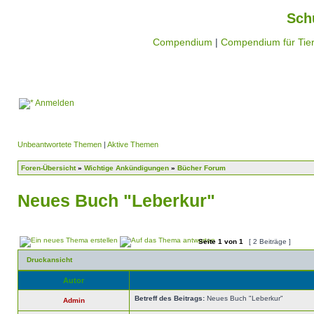
Sch
Compendium
|
Compendium für Tier
Anmelden
Unbeantwortete Themen
|
Aktive Themen
Foren-Übersicht
»
Wichtige Ankündigungen
»
Bücher Forum
Neues Buch "Leberkur"
Seite
1
von
1
[ 2 Beiträge ]
Druckansicht
Autor
Betreff des Beitrags:
Neues Buch "Leberkur"
Admin