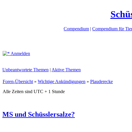
Schü
Compendium
|
Compendium für Tier
Anmelden
Unbeantwortete Themen
|
Aktive Themen
Foren-Übersicht
»
Wichtige Ankündigungen
»
Plauderecke
Alle Zeiten sind UTC + 1 Stunde
MS und Schüsslersalze?