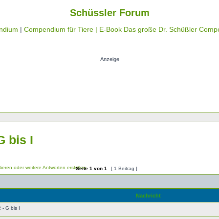
Schüssler Forum
ndium
|
Compendium für Tiere |
E-Book Das große Dr. Schüßler Comp
Anzeige
 bis I
Seite
1
von
1
[ 1 Beitrag ]
Nachricht
- G bis I