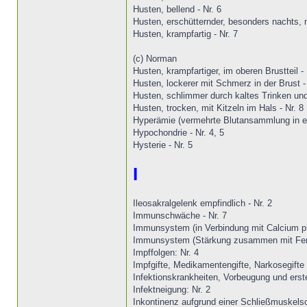
Husten, bellend - Nr. 6
Husten, erschütternder, besonders nachts,
Husten, krampfartig - Nr. 7
(c) Norman
Husten, krampfartiger, im oberen Brustteil - 
Husten, lockerer mit Schmerz in der Brust -
Husten, schlimmer durch kaltes Trinken un
Husten, trocken, mit Kitzeln im Hals - Nr. 8
Hyperämie (vermehrte Blutansammlung in ei
Hypochondrie - Nr. 4, 5
Hysterie - Nr. 5
I
Ileosakralgelenk empfindlich - Nr. 2
Immunschwäche - Nr. 7
Immunsystem (in Verbindung mit Calcium ph
Immunsystem (Stärkung zusammen mit Ferr
Impffolgen: Nr. 4
Impfgifte, Medikamentengifte, Narkosegifte
Infektionskrankheiten, Vorbeugung und erst
Infektneigung: Nr. 2
Inkontinenz aufgrund einer Schließmuskels