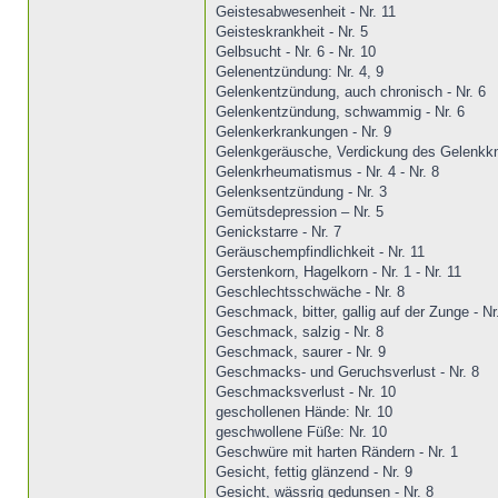
Geistesabwesenheit - Nr. 11
Geisteskrankheit - Nr. 5
Gelbsucht - Nr. 6 - Nr. 10
Gelenentzündung: Nr. 4, 9
Gelenkentzündung, auch chronisch - Nr. 6
Gelenkentzündung, schwammig - Nr. 6
Gelenkerkrankungen - Nr. 9
Gelenkgeräusche, Verdickung des Gelenkkno
Gelenkrheumatismus - Nr. 4 - Nr. 8
Gelenksentzündung - Nr. 3
Gemütsdepression – Nr. 5
Genickstarre - Nr. 7
Geräuschempfindlichkeit - Nr. 11
Gerstenkorn, Hagelkorn - Nr. 1 - Nr. 11
Geschlechtsschwäche - Nr. 8
Geschmack, bitter, gallig auf der Zunge - Nr
Geschmack, salzig - Nr. 8
Geschmack, saurer - Nr. 9
Geschmacks- und Geruchsverlust - Nr. 8
Geschmacksverlust - Nr. 10
geschollenen Hände: Nr. 10
geschwollene Füße: Nr. 10
Geschwüre mit harten Rändern - Nr. 1
Gesicht, fettig glänzend - Nr. 9
Gesicht, wässrig gedunsen - Nr. 8