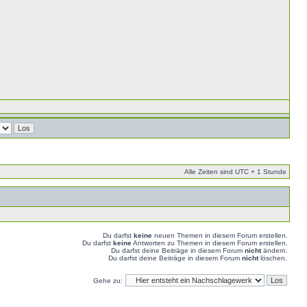
Alle Zeiten sind UTC + 1 Stunde
Du darfst
keine
neuen Themen in diesem Forum erstellen.
Du darfst
keine
Antworten zu Themen in diesem Forum erstellen.
Du darfst deine Beiträge in diesem Forum
nicht
ändern.
Du darfst deine Beiträge in diesem Forum
nicht
löschen.
Gehe zu: