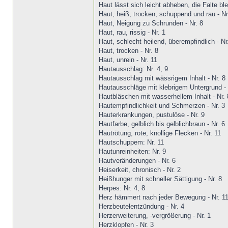
Haut lässt sich leicht abheben, die Falte ble
Haut, heiß, trocken, schuppend und rau - Nr
Haut, Neigung zu Schrunden - Nr. 8
Haut, rau, rissig - Nr. 1
Haut, schlecht heilend, überempfindlich - Nr
Haut, trocken - Nr. 8
Haut, unrein - Nr. 11
Hautausschlag: Nr. 4, 9
Hautausschlag mit wässrigem Inhalt - Nr. 8
Hautausschläge mit klebrigem Untergrund - 
Hautbläschen mit wasserhellem Inhalt - Nr. 
Hautempfindlichkeit und Schmerzen - Nr. 3
Hauterkrankungen, pustulöse - Nr. 9
Hautfarbe, gelblich bis gelblichbraun - Nr. 6
Hautrötung, rote, knollige Flecken - Nr. 11
Hautschuppem: Nr. 11
Hautunreinheiten: Nr. 9
Hautveränderungen - Nr. 6
Heiserkeit, chronisch - Nr. 2
Heißhunger mit schneller Sättigung - Nr. 8
Herpes: Nr. 4, 8
Herz hämmert nach jeder Bewegung - Nr. 1
Herzbeutelentzündung - Nr. 4
Herzerweiterung, -vergrößerung - Nr. 1
Herzklopfen - Nr. 3