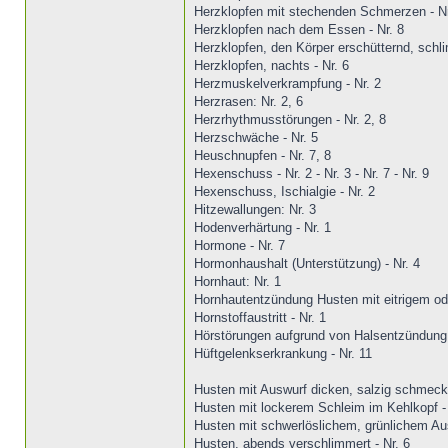
Herzklopfen mit stechenden Schmerzen - Nr
Herzklopfen nach dem Essen - Nr. 8
Herzklopfen, den Körper erschütternd, schli
Herzklopfen, nachts - Nr. 6
Herzmuskelverkrampfung - Nr. 2
Herzrasen: Nr. 2, 6
Herzrhythmusstörungen - Nr. 2, 8
Herzschwäche - Nr. 5
Heuschnupfen - Nr. 7, 8
Hexenschuss - Nr. 2 - Nr. 3 - Nr. 7 - Nr. 9
Hexenschuss, Ischialgie - Nr. 2
Hitzewallungen: Nr. 3
Hodenverhärtung - Nr. 1
Hormone - Nr. 7
Hormonhaushalt (Unterstützung) - Nr. 4
Hornhaut: Nr. 1
Hornhautentzündung Husten mit eitrigem od
Hornstoffaustritt - Nr. 1
Hörstörungen aufgrund von Halsentzündung o
Hüftgelenkserkrankung - Nr. 11
Husten mit Auswurf dicken, salzig schmeck
Husten mit lockerem Schleim im Kehlkopf - 
Husten mit schwerlöslichem, grünlichem Aus
Husten, abends verschlimmert - Nr. 6