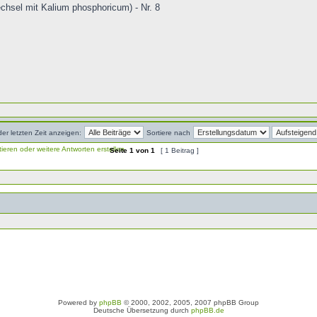
chsel mit Kalium phosphoricum) - Nr. 8
der letzten Zeit anzeigen:
Sortiere nach
Seite
1
von
1
[ 1 Beitrag ]
Powered by
phpBB
© 2000, 2002, 2005, 2007 phpBB Group
Deutsche Übersetzung durch
phpBB.de