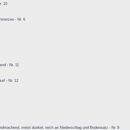
r. 10
hmerzen - Nr. 6
end - Nr. 11
rf - Nr. 12
undmachend, meist dunkel, reich an Niederschlag und Bodensatz - Nr. 9