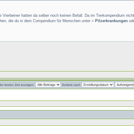
ne Vierbeiner hatten da selber noch keinen Befall. Da im Tierkompendium nich
hen, die du in dem Compendium für Menschen unter =
Pilzerkrankungen
od
der letzten Zeit anzeigen:
Sortiere nach