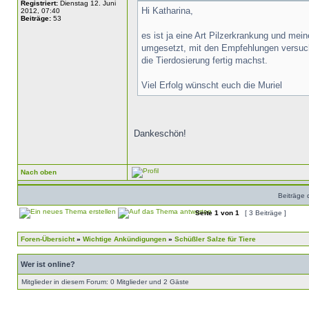
Registriert:
Dienstag 12. Juni
Hi Katharina,
2012, 07:40
Beiträge:
53
es ist ja eine Art Pilzerkrankung und mei
umgesetzt, mit den Empfehlungen versuc
die Tierdosierung fertig machst.
Viel Erfolg wünscht euch die Muriel
Dankeschön!
Nach oben
Beiträge 
Seite
1
von
1
[ 3 Beiträge ]
Foren-Übersicht
»
Wichtige Ankündigungen
»
Schüßler Salze für Tiere
Wer ist online?
Mitglieder in diesem Forum: 0 Mitglieder und 2 Gäste