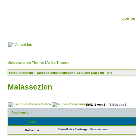
Compe
Anmelden
Unbeantwortete Themen
|
Aktive Themen
Foren-Übersicht
»
Wichtige Ankündigungen
»
Schüßler Salze für Tiere
Malassezien
Seite
1
von
1
[ 3 Beiträge ]
Druckansicht
Autor
Betreff des Beitrags:
Malassezien
Katharina